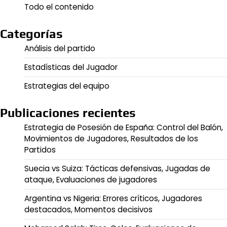
Todo el contenido
Categorías
Análisis del partido
Estadísticas del Jugador
Estrategias del equipo
Publicaciones recientes
Estrategia de Posesión de España: Control del Balón,
Movimientos de Jugadores, Resultados de los
Partidos
Suecia vs Suiza: Tácticas defensivas, Jugadas de
ataque, Evaluaciones de jugadores
Argentina vs Nigeria: Errores críticos, Jugadores
destacados, Momentos decisivos