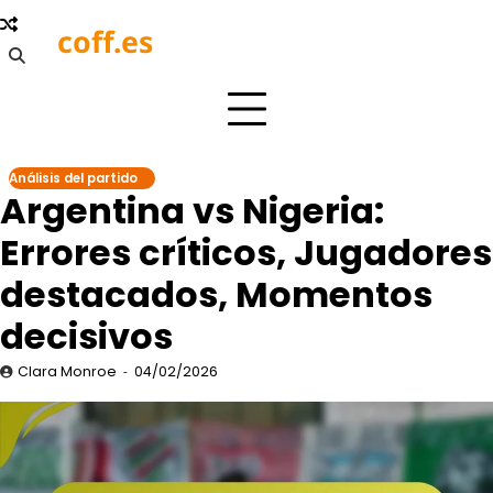
Skip
coff.es
to
content
Análisis del partido
Argentina vs Nigeria:
Errores críticos, Jugadores
destacados, Momentos
decisivos
Clara Monroe
04/02/2026