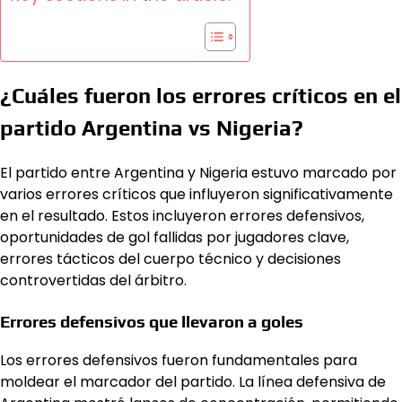
¿Cuáles fueron los errores críticos en el
partido Argentina vs Nigeria?
El partido entre Argentina y Nigeria estuvo marcado por
varios errores críticos que influyeron significativamente
en el resultado. Estos incluyeron errores defensivos,
oportunidades de gol fallidas por jugadores clave,
errores tácticos del cuerpo técnico y decisiones
controvertidas del árbitro.
Errores defensivos que llevaron a goles
Los errores defensivos fueron fundamentales para
moldear el marcador del partido. La línea defensiva de