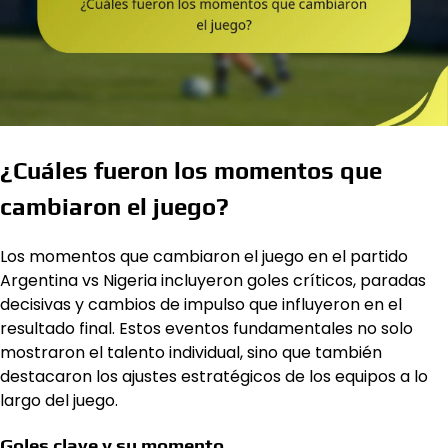
¿Cuáles fueron los momentos que
cambiaron el juego?
Los momentos que cambiaron el juego en el partido
Argentina vs Nigeria incluyeron goles críticos, paradas
decisivas y cambios de impulso que influyeron en el
resultado final. Estos eventos fundamentales no solo
mostraron el talento individual, sino que también
destacaron los ajustes estratégicos de los equipos a lo
largo del juego.
Goles clave y su momento