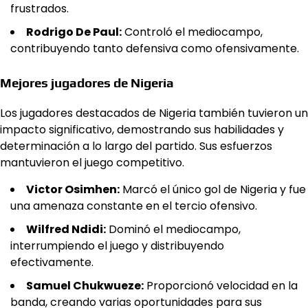
frustrados.
Rodrigo De Paul:
Controló el mediocampo,
contribuyendo tanto defensiva como ofensivamente.
Mejores jugadores de Nigeria
Los jugadores destacados de Nigeria también tuvieron un
impacto significativo, demostrando sus habilidades y
determinación a lo largo del partido. Sus esfuerzos
mantuvieron el juego competitivo.
Victor Osimhen:
Marcó el único gol de Nigeria y fue
una amenaza constante en el tercio ofensivo.
Wilfred Ndidi:
Dominó el mediocampo,
interrumpiendo el juego y distribuyendo
efectivamente.
Samuel Chukwueze:
Proporcionó velocidad en la
banda, creando varias oportunidades para sus