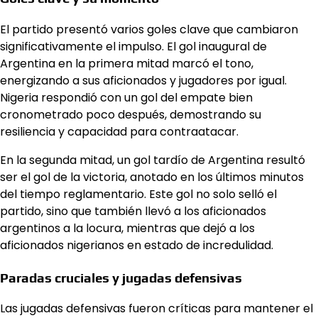
El partido presentó varios goles clave que cambiaron
significativamente el impulso. El gol inaugural de
Argentina en la primera mitad marcó el tono,
energizando a sus aficionados y jugadores por igual.
Nigeria respondió con un gol del empate bien
cronometrado poco después, demostrando su
resiliencia y capacidad para contraatacar.
En la segunda mitad, un gol tardío de Argentina resultó
ser el gol de la victoria, anotado en los últimos minutos
del tiempo reglamentario. Este gol no solo selló el
partido, sino que también llevó a los aficionados
argentinos a la locura, mientras que dejó a los
aficionados nigerianos en estado de incredulidad.
Paradas cruciales y jugadas defensivas
Las jugadas defensivas fueron críticas para mantener el