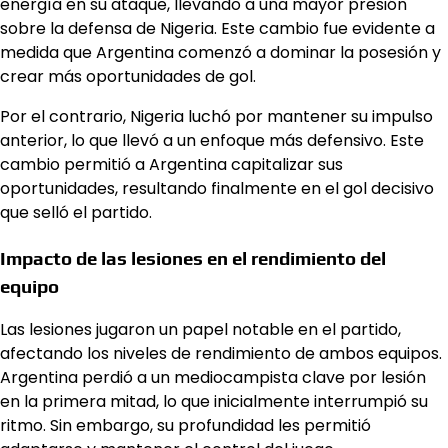
energía en su ataque, llevando a una mayor presión
sobre la defensa de Nigeria. Este cambio fue evidente a
medida que Argentina comenzó a dominar la posesión y
crear más oportunidades de gol.
Por el contrario, Nigeria luchó por mantener su impulso
anterior, lo que llevó a un enfoque más defensivo. Este
cambio permitió a Argentina capitalizar sus
oportunidades, resultando finalmente en el gol decisivo
que selló el partido.
Impacto de las lesiones en el rendimiento del
equipo
Las lesiones jugaron un papel notable en el partido,
afectando los niveles de rendimiento de ambos equipos.
Argentina perdió a un mediocampista clave por lesión
en la primera mitad, lo que inicialmente interrumpió su
ritmo. Sin embargo, su profundidad les permitió