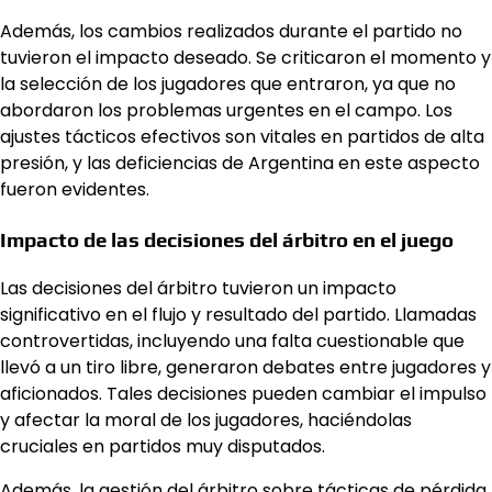
Además, los cambios realizados durante el partido no
tuvieron el impacto deseado. Se criticaron el momento y
la selección de los jugadores que entraron, ya que no
abordaron los problemas urgentes en el campo. Los
ajustes tácticos efectivos son vitales en partidos de alta
presión, y las deficiencias de Argentina en este aspecto
fueron evidentes.
Impacto de las decisiones del árbitro en el juego
Las decisiones del árbitro tuvieron un impacto
significativo en el flujo y resultado del partido. Llamadas
controvertidas, incluyendo una falta cuestionable que
llevó a un tiro libre, generaron debates entre jugadores y
aficionados. Tales decisiones pueden cambiar el impulso
y afectar la moral de los jugadores, haciéndolas
cruciales en partidos muy disputados.
Además, la gestión del árbitro sobre tácticas de pérdida