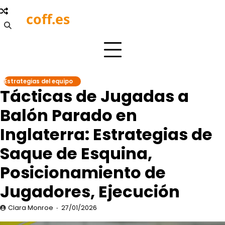
Skip
coff.es
to
content
Estrategias del equipo
Tácticas de Jugadas a
Balón Parado en
Inglaterra: Estrategias de
Saque de Esquina,
Posicionamiento de
Jugadores, Ejecución
Clara Monroe
27/01/2026