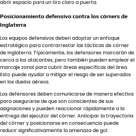
abrir espacio para un tiro claro a puerta.
Posicionamiento defensivo contra los córners de
Inglaterra
Los equipos defensivos deben adoptar un enfoque
estratégico para contrarrestar las tácticas de córner
de Inglaterra. Típicamente, los defensores marcarán de
cerca a los atacantes, pero también pueden emplear el
marcaje zonal para cubrir áreas específicas del área.
Esto puede ayudar a mitigar el riesgo de ser superados
en los duelos aéreos.
Los defensores deben comunicarse de manera efectiva
para asegurarse de que son conscientes de sus
asignaciones y pueden reaccionar rápidamente a la
entrega del ejecutor del córner. Anticipar la trayectoria
del córner y posicionarse en consecuencia puede
reducir significativamente la amenaza de gol.