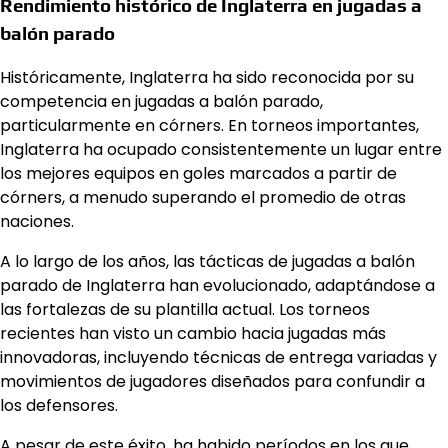
Rendimiento histórico de Inglaterra en jugadas a
balón parado
Históricamente, Inglaterra ha sido reconocida por su
competencia en jugadas a balón parado,
particularmente en córners. En torneos importantes,
Inglaterra ha ocupado consistentemente un lugar entre
los mejores equipos en goles marcados a partir de
córners, a menudo superando el promedio de otras
naciones.
A lo largo de los años, las tácticas de jugadas a balón
parado de Inglaterra han evolucionado, adaptándose a
las fortalezas de su plantilla actual. Los torneos
recientes han visto un cambio hacia jugadas más
innovadoras, incluyendo técnicas de entrega variadas y
movimientos de jugadores diseñados para confundir a
los defensores.
A pesar de este éxito, ha habido períodos en los que