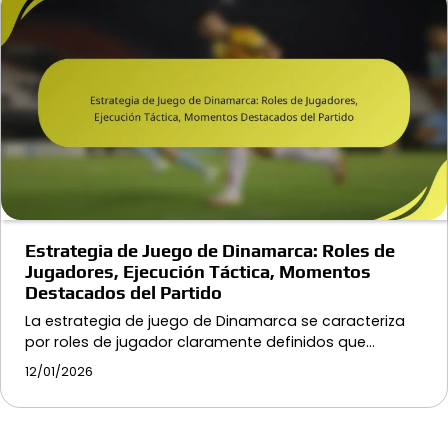
Estrategia de Juego de Dinamarca: Roles de
Jugadores, Ejecución Táctica, Momentos
Destacados del Partido
La estrategia de juego de Dinamarca se caracteriza
por roles de jugador claramente definidos que…
12/01/2026