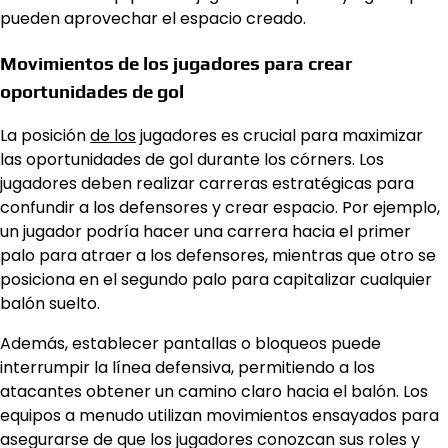
pueden aprovechar el espacio creado.
Movimientos de los jugadores para crear
oportunidades de gol
La posición
de los
jugadores es crucial para maximizar
las oportunidades de gol durante los córners. Los
jugadores deben realizar carreras estratégicas para
confundir a los defensores y crear espacio. Por ejemplo,
un jugador podría hacer una carrera hacia el primer
palo para atraer a los defensores, mientras que otro se
posiciona en el segundo palo para capitalizar cualquier
balón suelto.
Además, establecer pantallas o bloqueos puede
interrumpir la línea defensiva, permitiendo a los
atacantes obtener un camino claro hacia el balón. Los
equipos a menudo utilizan movimientos ensayados para
asegurarse de que los jugadores conozcan sus roles y