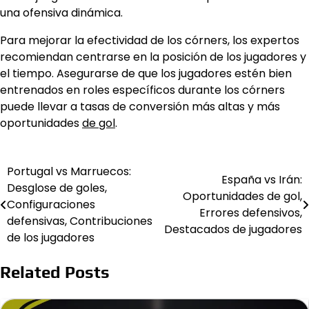
una ofensiva dinámica.
Para mejorar la efectividad de los córners, los expertos
recomiendan centrarse en la posición de los jugadores y
el tiempo. Asegurarse de que los jugadores estén bien
entrenados en roles específicos durante los córners
puede llevar a tasas de conversión más altas y más
oportunidades
de gol
.
Portugal vs Marruecos:
Post
España vs Irán:
Desglose de goles,
Oportunidades de gol,
navigation
Configuraciones
Errores defensivos,
defensivas, Contribuciones
Destacados de jugadores
de los jugadores
Related Posts