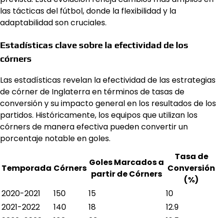
las tácticas del fútbol, donde la flexibilidad y la
adaptabilidad son cruciales.
Estadísticas clave sobre la efectividad de los
córners
Las estadísticas revelan la efectividad de las estrategias
de córner de Inglaterra en términos de tasas de
conversión y su impacto general en los resultados de los
partidos. Históricamente, los equipos que utilizan los
córners de manera efectiva pueden convertir un
porcentaje notable en goles.
Tasa de
Goles Marcados a
Temporada
Córners
Conversión
partir de Córners
(%)
2020-2021
150
15
10
2021-2022
140
18
12.9