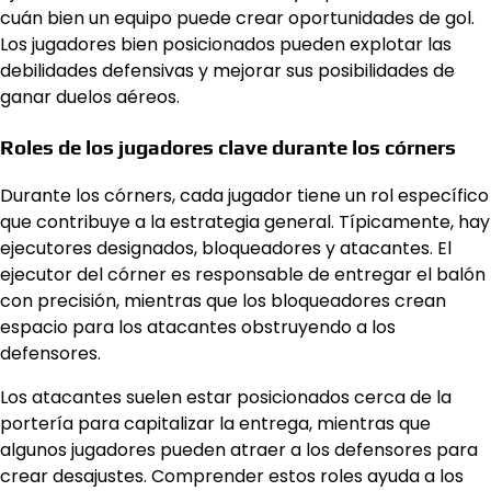
cuán bien un equipo puede crear oportunidades de gol.
Los jugadores bien posicionados pueden explotar las
debilidades defensivas y mejorar sus posibilidades de
ganar duelos aéreos.
Roles de los jugadores clave durante los córners
Durante los córners, cada jugador tiene un rol específico
que contribuye a la estrategia general. Típicamente, hay
ejecutores designados, bloqueadores y atacantes. El
ejecutor del córner es responsable de entregar el balón
con precisión, mientras que los bloqueadores crean
espacio para los atacantes obstruyendo a los
defensores.
Los atacantes suelen estar posicionados cerca de la
portería para capitalizar la entrega, mientras que
algunos jugadores pueden atraer a los defensores para
crear desajustes. Comprender estos roles ayuda a los