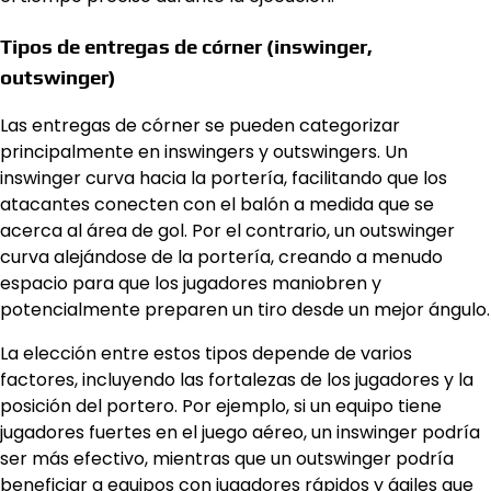
Tipos de entregas de córner (inswinger,
outswinger)
Las entregas de córner se pueden categorizar
principalmente en inswingers y outswingers. Un
inswinger curva hacia la portería, facilitando que los
atacantes conecten con el balón a medida que se
acerca al área de gol. Por el contrario, un outswinger
curva alejándose de la portería, creando a menudo
espacio para que los jugadores maniobren y
potencialmente preparen un tiro desde un mejor ángulo.
La elección entre estos tipos depende de varios
factores, incluyendo las fortalezas de los jugadores y la
posición del portero. Por ejemplo, si un equipo tiene
jugadores fuertes en el juego aéreo, un inswinger podría
ser más efectivo, mientras que un outswinger podría
beneficiar a equipos con jugadores rápidos y ágiles que