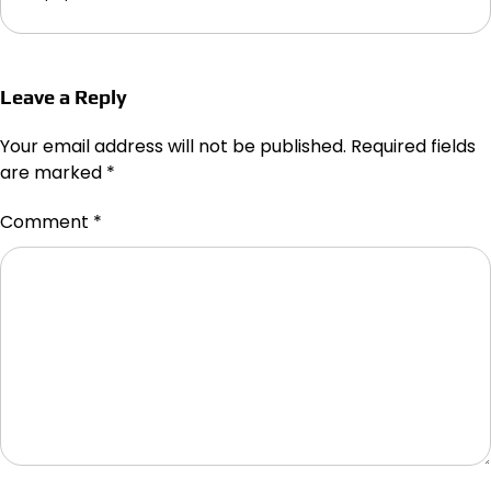
Leave a Reply
Your email address will not be published.
Required fields
are marked
*
Comment
*