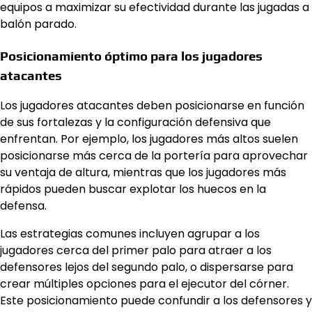
equipos a maximizar su efectividad durante las jugadas a
balón parado.
Posicionamiento óptimo para los jugadores
atacantes
Los jugadores atacantes deben posicionarse en función
de sus fortalezas y la configuración defensiva que
enfrentan. Por ejemplo, los jugadores más altos suelen
posicionarse más cerca de la portería para aprovechar
su ventaja de altura, mientras que los jugadores más
rápidos pueden buscar explotar los huecos en la
defensa.
Las estrategias comunes incluyen agrupar a los
jugadores cerca del primer palo para atraer a los
defensores lejos del segundo palo, o dispersarse para
crear múltiples opciones para el ejecutor del córner.
Este posicionamiento puede confundir a los defensores y