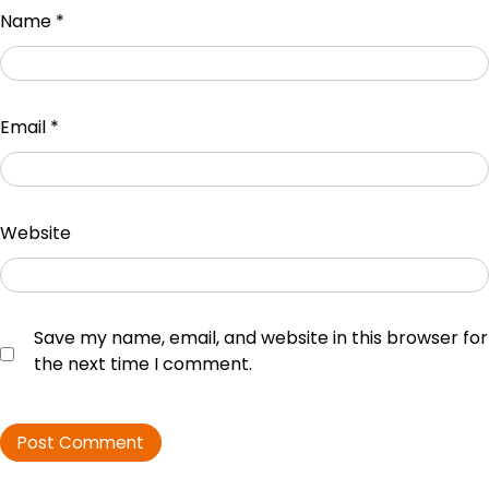
Name
*
Email
*
Website
Save my name, email, and website in this browser for
the next time I comment.