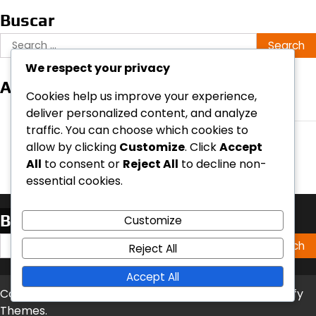
Buscar
Search
for:
We respect your privacy
Archivo
Cookies help us improve your experience,
February 2026
deliver personalized content, and analyze
traffic. You can choose which cookies to
January 2026
allow by clicking
Customize
. Click
Accept
All
to consent or
Reject All
to decline non-
essential cookies.
Buscar
Customize
Search
Reject All
for:
Accept All
Copyright © 2026
coff.es
Theme: Timely News By
Artify
Themes
.